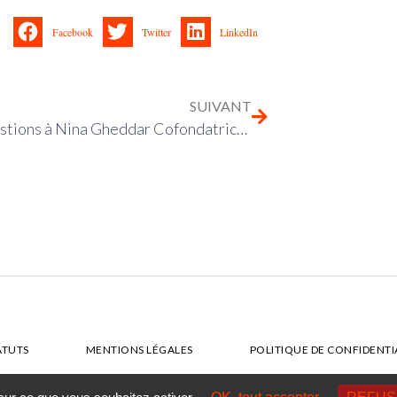
Facebook
Twitter
LinkedIn
SUIVANT
Trois questions à Nina Gheddar Cofondatrice et Rédactrice en chef de Guiti News.
ATUTS
MENTIONS LÉGALES
POLITIQUE DE CONFIDENTI