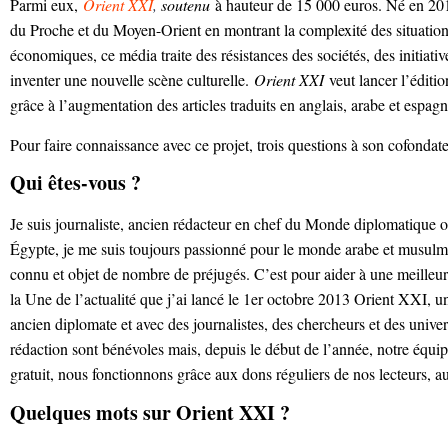
Parmi eux,
Orient XXI
,
soutenu
à hauteur de 15 000 euros. Né en 2
du Proche et du Moyen-Orient en montrant la complexité des situation
économiques, ce média traite des résistances des sociétés, des initiati
inventer une nouvelle scène culturelle.
Orient XXI
veut lancer l’éditio
grâce à l’augmentation des articles traduits en anglais, arabe et espagn
Pour faire connaissance avec ce projet, trois questions à son cofondat
Qui êtes-vous ?
Je suis journaliste, ancien rédacteur en chef du Monde diplomatique où
Égypte, je me suis toujours passionné pour le monde arabe et musul
connu et objet de nombre de préjugés. C’est pour aider à une meilleur
la Une de l’actualité que j’ai lancé le 1er octobre 2013 Orient XXI, un 
ancien diplomate et avec des journalistes, des chercheurs et des unive
rédaction sont bénévoles mais, depuis le début de l’année, notre équi
gratuit, nous fonctionnons grâce aux dons réguliers de nos lecteurs, a
Quelques mots sur Orient XXI ?