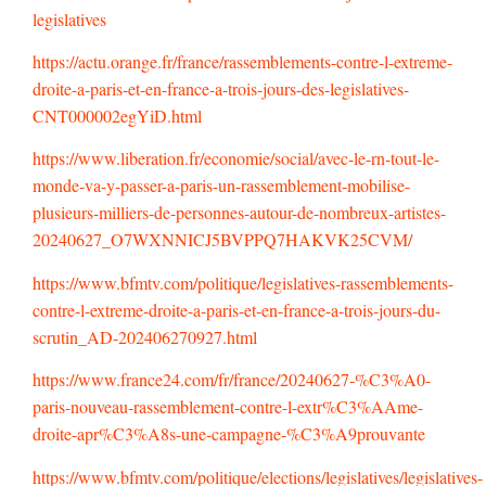
legislatives
https://actu.orange.fr/france/rassemblements-contre-l-extreme-
droite-a-paris-et-en-france-a-trois-jours-des-legislatives-
CNT000002egYiD.html
https://www.liberation.fr/economie/social/avec-le-rn-tout-le-
monde-va-y-passer-a-paris-un-rassemblement-mobilise-
plusieurs-milliers-de-personnes-autour-de-nombreux-artistes-
20240627_O7WXNNICJ5BVPPQ7HAKVK25CVM/
https://www.bfmtv.com/politique/legislatives-rassemblements-
contre-l-extreme-droite-a-paris-et-en-france-a-trois-jours-du-
scrutin_AD-202406270927.html
https://www.france24.com/fr/france/20240627-%C3%A0-
paris-nouveau-rassemblement-contre-l-extr%C3%AAme-
droite-apr%C3%A8s-une-campagne-%C3%A9prouvante
https://www.bfmtv.com/politique/elections/legislatives/legislatives-