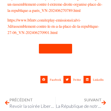
un-rassemblement-contre-l-extreme-droite-organise-place-de-
la-republique-a-paris_VN-202406270789.html
https://www.bfmtv.com/replay-emissions/calvi-
3d/rassemblement-contre-le-rn-a-la-place-de-la-republique-
27-06_VN-202406270901.html
Faites un don
Facebook
Twitter
LinkedIn
PRÉCÉDENT
SUIVANT
Revoir la soirée Libertés! du 27 juin
La République de notre liberté