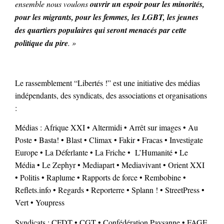
ensemble nous voulons
ouvrir un espoir pour les minorités,
pour les migrants, pour les femmes, les LGBT, les jeunes
des quartiers populaires qui seront menacés par cette
politique du pire
. »
Le rassemblement “Libertés !” est une initiative des médias
indépendants, des syndicats, des associations et organisations
:
Médias : Afrique XXI • Altermidi • Arrêt sur images • Au
Poste • Basta! • Blast • Climax • Fakir • Fracas • Investigate
Europe • La Déferlante • La Friche • L’Humanité • Le
Média • Le Zephyr • Mediapart • Mediavivant • Orient XXI
• Politis • Raplume • Rapports de force • Rembobine •
Reflets.info • Regards • Reporterre • Splann ! • StreetPress •
Vert • Youpress
Syndicats : CFDT • CGT • Confédération Paysanne • FAGE