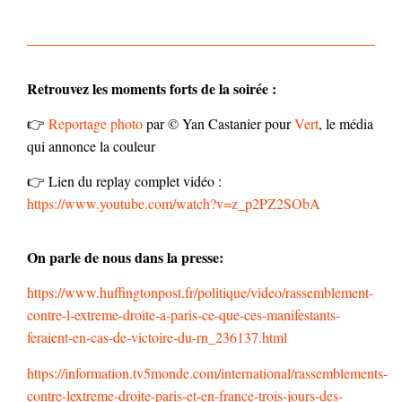
Retrouvez les moments forts de la soirée :
👉
Reportage photo
par © Yan Castanier pour
Vert
, le média
qui annonce la couleur
👉 Lien du replay complet vidéo :
https://www.youtube.com/watch?v=z_p2PZ2SObA
On parle de nous dans la presse:
https://www.huffingtonpost.fr/politique/video/rassemblement-
contre-l-extreme-droite-a-paris-ce-que-ces-manifestants-
feraient-en-cas-de-victoire-du-rn_236137.html
https://information.tv5monde.com/international/rassemblements-
contre-lextreme-droite-paris-et-en-france-trois-jours-des-