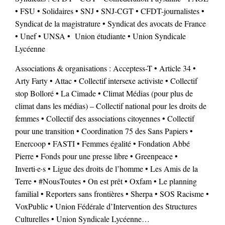
• FSU • Solidaires • SNJ • SNJ-CGT • CFDT-journalistes •
Syndicat de la magistrature • Syndicat des avocats de France
• Unef • UNSA • Union étudiante • Union Syndicale
Lycéenne
Associations & organisations : Acceptess-T • Article 34 •
Arty Farty • Attac • Collectif intersexe activiste • Collectif
stop Bolloré • La Cimade • Climat Médias (pour plus de
climat dans les médias) – Collectif national pour les droits de
femmes • Collectif des associations citoyennes • Collectif
pour une transition • Coordination 75 des Sans Papiers •
Enercoop • FASTI • Femmes égalité • Fondation Abbé
Pierre • Fonds pour une presse libre • Greenpeace •
Inverti·e·s • Ligue des droits de l’homme • Les Amis de la
Terre • #NousToutes • On est prêt • Oxfam • Le planning
familial • Reporters sans frontières • Sherpa • SOS Racisme •
VoxPublic • Union Fédérale d’Intervention des Structures
Culturelles • Union Syndicale Lycéenne…