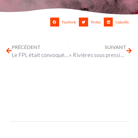
Facebook
Twitter
LinkedIn
PRÉCÉDENT
SUIVANT
Le FPL était convoqué à la « Bollo Night » d’Au Poste
« Rivières sous pression » : enquête inédite sur la pollution de nos cours d’eau