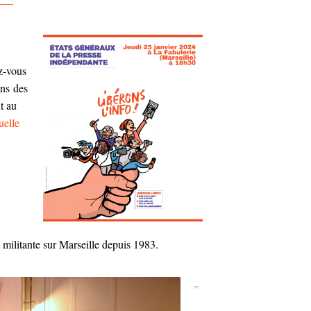
—–
ez-vous
ons des
t au
uelle
et militante sur Marseille depuis 1983.