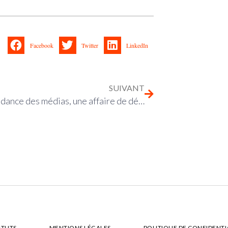
Facebook
Twitter
LinkedIn
SUIVANT
L’indépendance des médias, une affaire de détails
ATUTS
MENTIONS LÉGALES
POLITIQUE DE CONFIDENTI