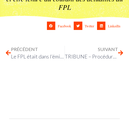
FPL
Facebook
Twitter
LinkedIn
PRÉCÉDENT
SUIVANT
Le FPL était dans l’émission « L’Atelier des médias » sur RFI
TRIBUNE – Procédures-bâillons : plus que 35 jours pour agir