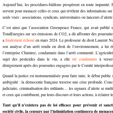
Aujourd’hui, les procédures-bâillons prospèrent en toute impunité. P
servent pour menacer celles et ceux qui révèlent des informations sur l
seuls visés : associations, syndicats, universitaires ou lanceurs d’alert
C’est ainsi que l’association Greenpeace France, qui avait publié u
TotalEnergies sur ses émissions de CO2, a dû affronter des poursuite
a
finalement échoué
en mars 2024. Le professeur de droit Laurent Ney
son analyse d’un arrêt rendu en droit de l’environnement, a lui é
l’entreprise Chimirec, condamnée dans l’arrêt commenté. L’agricultric
sujet des pesticides dans le vin, a elle
été condamnée
à verser
dénigrement après des poursuites engagées par le Comité interprofes
Quand la justice est instrumentalisée pour faire taire, le débat public s
ambiguïté : la démocratie française traverse une crise profonde. Conce
judiciaire, criminalisation des militants… les signaux d’alerte se multi
et ceux qui contribuent, par leurs discours et leurs actions, à éclairer l
Tant qu’il n’existera pas de loi efficace pour prévenir et sanc
société civile, la censure par l’intimidation continuera de menace