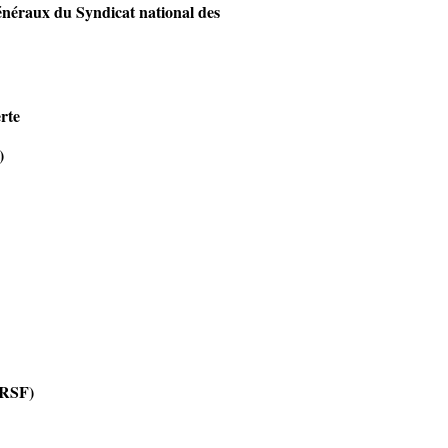
généraux du Syndicat
national des
rte
)
(RSF)