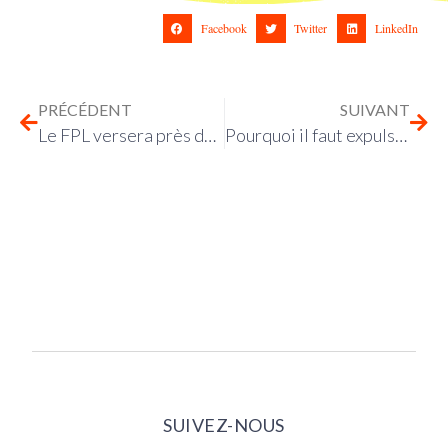
Facebook
Twitter
LinkedIn
PRÉCÉDENT
SUIVANT
Le FPL versera près de 600.000 € d’aides aux médias indépendants en 2026
Pourquoi il faut expulser CNews de la TNT
SUIVEZ-NOUS