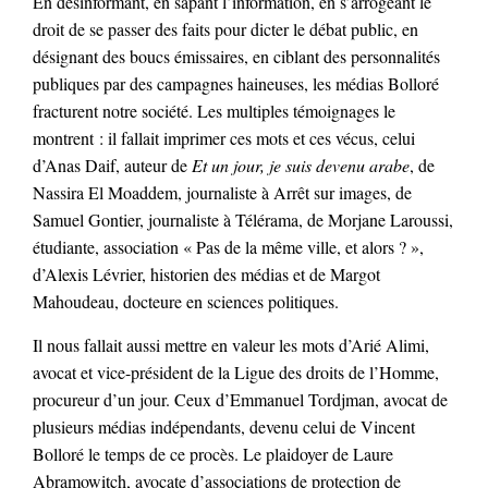
En désinformant, en sapant l’information, en s’arrogeant le
droit de se passer des faits pour dicter le débat public, en
désignant des boucs émissaires, en ciblant des personnalités
publiques par des campagnes haineuses, les médias Bolloré
fracturent notre société. Les multiples témoignages le
montrent : il fallait imprimer ces mots et ces vécus, celui
d’Anas Daif, auteur de
Et un jour, je suis devenu arabe
, de
Nassira El Moaddem, journaliste à Arrêt sur images, de
Samuel Gontier, journaliste à Télérama, de Morjane Laroussi,
étudiante, association « Pas de la même ville, et alors ? »,
d’Alexis Lévrier, historien des médias et de Margot
Mahoudeau, docteure en sciences politiques.
Il nous fallait aussi mettre en valeur les mots d’Arié Alimi,
avocat et vice-président de la Ligue des droits de l’Homme,
procureur d’un jour. Ceux d’Emmanuel Tordjman, avocat de
plusieurs médias indépendants, devenu celui de Vincent
Bolloré le temps de ce procès. Le plaidoyer de Laure
Abramowitch, avocate d’associations de protection de