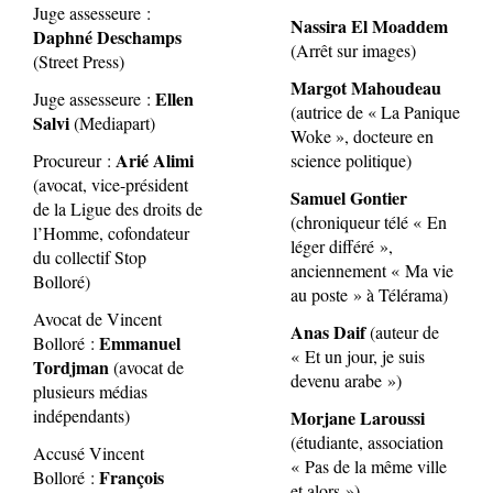
Juge assesseure :
Nassira El Moaddem
Daphné Deschamps
(Arrêt sur images)
(Street Press)
Margot Mahoudeau
Ellen
Juge assesseure :
(autrice de « La Panique
Salvi
(Mediapart)
Woke », docteure en
Arié Alimi
Procureur :
science politique)
(avocat, vice-président
Samuel Gontier
de la Ligue des droits de
(chroniqueur télé « En
l’Homme, cofondateur
léger différé »,
du collectif Stop
anciennement « Ma vie
Bolloré)
au poste » à Télérama)
Avocat de Vincent
Anas Daif
(auteur de
Emmanuel
Bolloré :
« Et un jour, je suis
Tordjman
(avocat de
devenu arabe »)
plusieurs médias
indépendants)
Morjane Laroussi
(étudiante, association
Accusé Vincent
« Pas de la même ville
François
Bolloré :
et alors »)