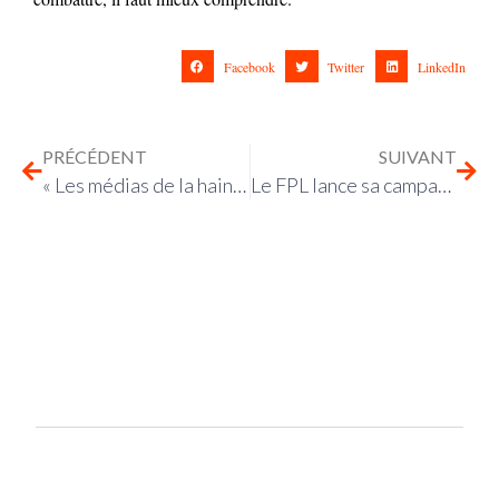
Facebook
Twitter
LinkedIn
PRÉCÉDENT
SUIVANT
« Les médias de la haine », pourquoi?
Le FPL lance sa campagne de dons 2025 : soutenez-nous