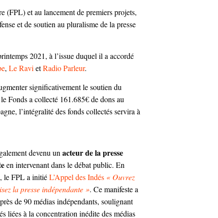
re (FPL) et au lancement de premiers projets,
ense et de soutien au pluralisme de la presse
rintemps 2021, à l’issue duquel il a accordé
pe
,
Le Ravi
et
Radio Parleur
.
gmenter significativement le soutien du
, le Fonds a collecté 161.685€ de dons au
gne, l’intégralité des fonds collectés servira à
acteur de la presse
également devenu un
te
en intervenant dans le débat public. En
 le FPL a initié
L’Appel des Indés
« Ouvrez
 lisez la presse indépendante »
. Ce manifeste a
 près de 90 médias indépendants, soulignant
tés liées à la concentration inédite des médias