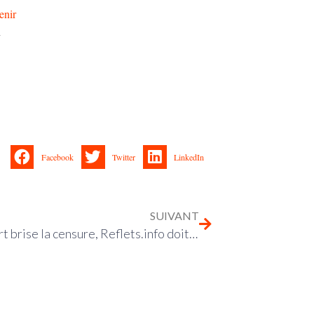
enir
x
Facebook
Twitter
LinkedIn
SUIVANT
Mediapart brise la censure, Reflets.info doit encore attendre