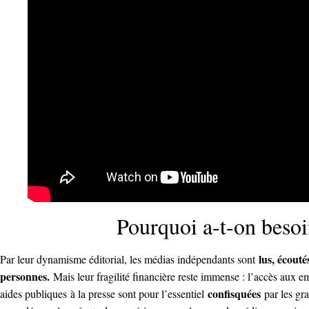
Pourquoi a-t-on beso
lus, écout
Par leur dynamisme éditorial, les médias indépendants sont
personnes.
Mais leur fragilité financière reste immense : l’accès aux 
confisquées
aides publiques
à la presse sont pour l’essentiel
par les gra