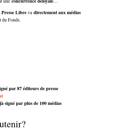
concurrence déloyale
nt une
…
 Presse Libre
directement aux médias
va
nt du Fonds.
signé par 87 éditeurs de presse
at
éjà signé par plus de 100 médias
tenir?