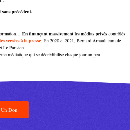
let…
st sans précédent.
En finançant massivement les médias privés
information…
contrôlés
des versées à la presse
.
En 2020 et 2021,
Bernard Arnault cumule
t Le Parisien.
tème médiatique qui se décrédibilise chaque jour un peu
e Un Don