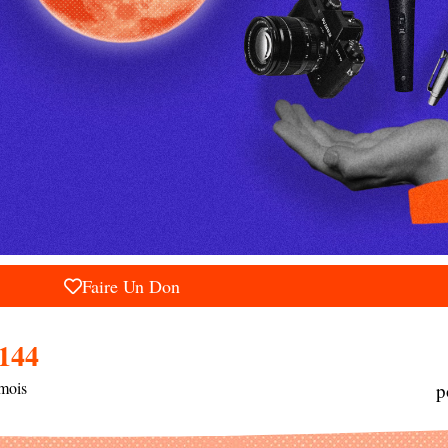
Faire Un Don
 144
mois
p