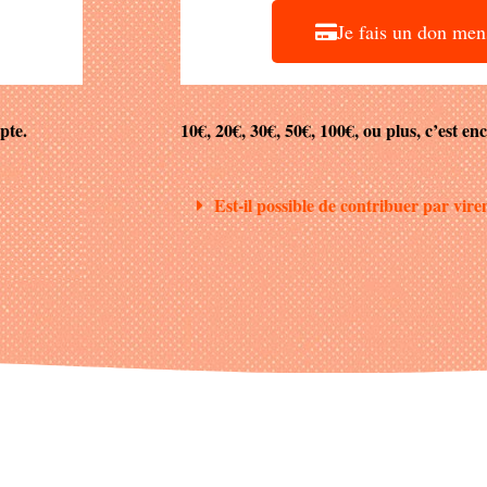
Je fais un don men
pte.
10€, 20€, 30€, 50€, 100€, ou plus, c’est enc
Est-il possible de contribuer par vi