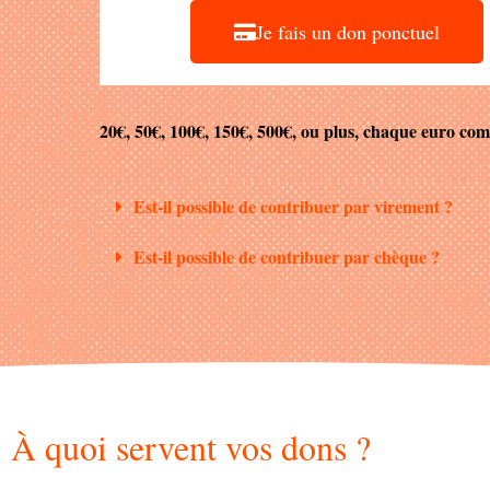
Je fais un don ponctuel
20€, 50€, 100€, 150€, 500€, ou plus, chaque euro com
Est-il possible de contribuer par virement ?
Est-il possible de contribuer par chèque ?
À quoi servent vos dons ?