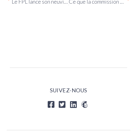
Le FPL lance son neuvième appel à projets pour l’année 2026
Ce que la commission d’enquête sur l’audiovisuel public nous dit de l’extrême droite
SUIVEZ-NOUS